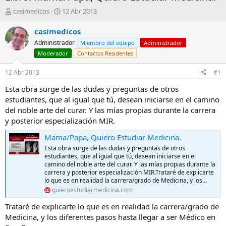
A
F
casimedicos
12 Abr 2013
u
e
t
c
casimedicos
o
h
Administrador
Miembro del equipo
Administrador
r
a
Moderador
Contactos Residentes
d
e
12 Abr 2013
#1
i
n
Esta obra surge de las dudas y preguntas de otros
i
estudiantes, que al igual que tú, desean iniciarse en el camino
c
del noble arte del curar. Y las mías propias durante la carrera
i
o
y posterior especialización MIR.
Mama/Papa, Quiero Estudiar Medicina.
Esta obra surge de las dudas y preguntas de otros
estudiantes, que al igual que tú, desean iniciarse en el
camino del noble arte del curar. Y las mías propias durante la
carrera y posterior especialización MIR.Trataré de explicarte
lo que es en realidad la carrera/grado de Medicina, y los...
quieroestudiarmedicina.com
Trataré de explicarte lo que es en realidad la carrera/grado de
Medicina, y los diferentes pasos hasta llegar a ser Médico en