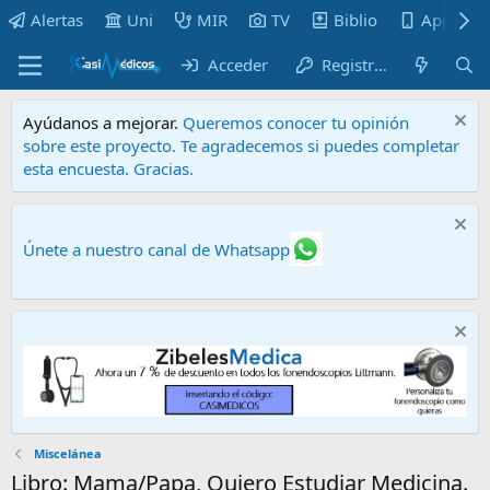
Alertas
Uni
MIR
TV
Biblio
Apps
Acceder
Registrarse
Ayúdanos a mejorar.
Queremos conocer tu opinión
sobre este proyecto. Te agradecemos si puedes completar
esta encuesta. Gracias.
Únete a nuestro canal de Whatsapp
Miscelánea
Libro: Mama/Papa, Quiero Estudiar Medicina.