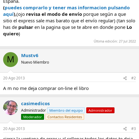
España.
(
puedes comprarlo y tener mas informacion pulsando
aquí
)
,(ojo
revisa el modo de envío
porque según a que
sitio el express sale mas barato que el envío regular) (tan solo
has de
pulsar
en la pagina que se te abre en donde pone
Lo
quiero
)
Última edición:
27 Jul 2022
Mustv6
M
Nuevo Miembro
20 Ago 2013
#2
A m no me deja comprar on-line el libro
casimedicos
Administrador
Miembro del equipo
Administrador
Moderador
Contactos Residentes
20 Ago 2013
#3
cierra la ventana de error y al rellenar todos los datos te deja