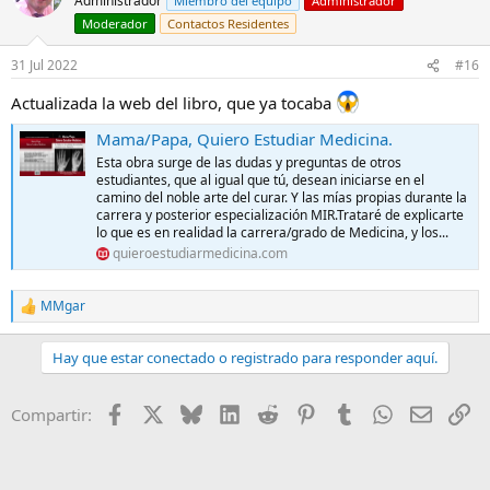
Administrador
Miembro del equipo
Administrador
Moderador
Contactos Residentes
31 Jul 2022
#16
Actualizada la web del libro, que ya tocaba
Mama/Papa, Quiero Estudiar Medicina.
Esta obra surge de las dudas y preguntas de otros
estudiantes, que al igual que tú, desean iniciarse en el
camino del noble arte del curar. Y las mías propias durante la
carrera y posterior especialización MIR.Trataré de explicarte
lo que es en realidad la carrera/grado de Medicina, y los...
quieroestudiarmedicina.com
MMgar
R
e
a
Hay que estar conectado o registrado para responder aquí.
c
c
i
Facebook
X
Bluesky
LinkedIn
Reddit
Pinterest
Tumblr
WhatsApp
E-mail
En
Compartir:
o
n
e
s
: