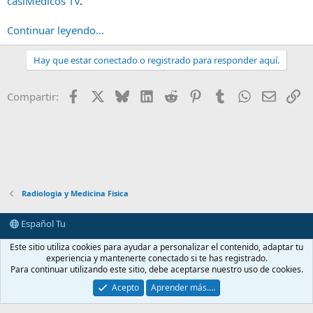
casiMedicos TV
.
Continuar leyendo...
Hay que estar conectado o registrado para responder aquí.
Facebook
X
Bluesky
LinkedIn
Reddit
Pinterest
Tumblr
WhatsApp
E-mail
En
Compartir:
Radiologia y Medicina Fisica
Español Tu
Contactarnos
Términos y reglas
Política de privacidad
Ayuda
Este sitio utiliza cookies para ayudar a personalizar el contenido, adaptar tu
Portal
R
experiencia y mantenerte conectado si te has registrado.
S
Para continuar utilizando este sitio, debe aceptarse nuestro uso de cookies.
S
®
Community platform by XenForo
© 2010-2026 XenForo Ltd.
Acepto
Aprender más.…
casimedicos.com
.