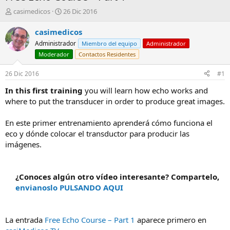
A
F
casimedicos
26 Dic 2016
u
e
t
c
casimedicos
o
h
Administrador
Miembro del equipo
Administrador
r
a
Moderador
Contactos Residentes
d
e
26 Dic 2016
#1
i
n
In this first training
you will learn how echo works and
i
where to put the transducer in order to produce great images.
c
i
o
En este primer entrenamiento aprenderá cómo funciona el
eco y dónde colocar el transductor para producir las
imágenes.
¿Conoces algún otro vídeo interesante? Compartelo,
envianoslo PULSANDO AQUI
La entrada
Free Echo Course – Part 1
aparece primero en