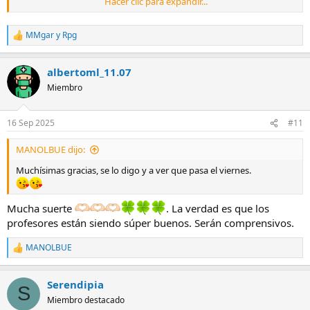
Hacer clic para expandir...
student/patient education and professional reference.
3d4medical.com
MMgar
y
Rpg
R
e
a
albertoml_11.07
c
c
Miembro
i
o
n
16 Sep 2025
#11
e
s
MANOLBUE dijo:
:
Muchísimas gracias, se lo digo y a ver que pasa el viernes.
Mucha suerte
. La verdad es que los
profesores están siendo súper buenos. Serán comprensivos.
MANOLBUE
R
e
a
Serendipia
c
S
c
Miembro destacado
i