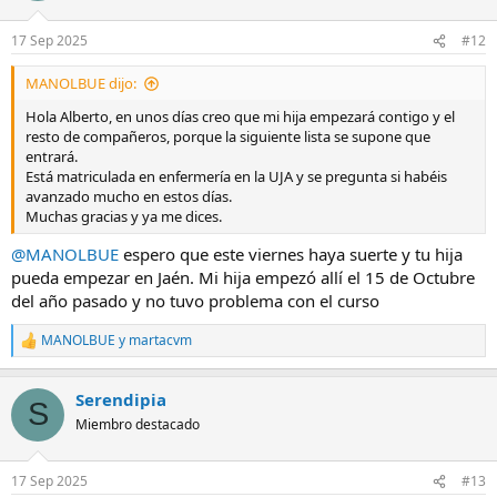
o
n
17 Sep 2025
#12
e
s
MANOLBUE dijo:
:
Hola Alberto, en unos días creo que mi hija empezará contigo y el
resto de compañeros, porque la siguiente lista se supone que
entrará.
Está matriculada en enfermería en la UJA y se pregunta si habéis
avanzado mucho en estos días.
Muchas gracias y ya me dices.
@MANOLBUE
espero que este viernes haya suerte y tu hija
pueda empezar en Jaén. Mi hija empezó allí el 15 de Octubre
del año pasado y no tuvo problema con el curso
MANOLBUE
y
martacvm
R
e
a
Serendipia
c
S
c
Miembro destacado
i
o
n
17 Sep 2025
#13
e