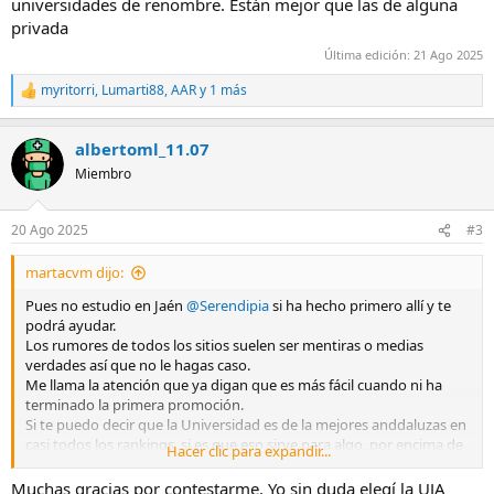
universidades de renombre. Están mejor que las de alguna
privada
Última edición:
21 Ago 2025
myritorri
,
Lumarti88
,
AAR
y 1 más
R
e
a
albertoml_11.07
c
c
Miembro
i
o
n
20 Ago 2025
#3
e
s
martacvm dijo:
:
Pues no estudio en Jaén
@Serendipia
si ha hecho primero allí y te
podrá ayudar.
Los rumores de todos los sitios suelen ser mentiras o medias
verdades así que no le hagas caso.
Me llama la atención que ya digan que es más fácil cuando ni ha
terminado la primera promoción.
Si te puedo decir que la Universidad es de la mejores anddaluzas en
casi todos los rankings, si es que eso sirve para algo, por encima de
Hacer clic para expandir...
otras universidades del sur con más años y tradición.
Por ejemplo esta semana leí esto.
Muchas gracias por contestarme. Yo sin duda elegí la UJA