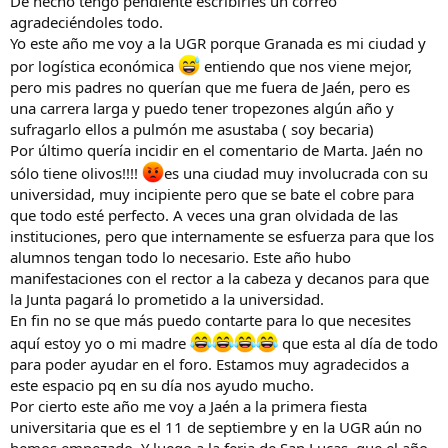
De hecho tengo pendiente escribirles un correo
agradeciéndoles todo.
Yo este año me voy a la UGR porque Granada es mi ciudad y
por logística económica
entiendo que nos viene mejor,
pero mis padres no querían que me fuera de Jaén, pero es
una carrera larga y puedo tener tropezones algún año y
sufragarlo ellos a pulmón me asustaba ( soy becaria)
Por último quería incidir en el comentario de Marta. Jaén no
sólo tiene olivos!!!!
es una ciudad muy involucrada con su
universidad, muy incipiente pero que se bate el cobre para
que todo esté perfecto. A veces una gran olvidada de las
instituciones, pero que internamente se esfuerza para que los
alumnos tengan todo lo necesario. Este año hubo
manifestaciones con el rector a la cabeza y decanos para que
la Junta pagará lo prometido a la universidad.
En fin no se que más puedo contarte para lo que necesites
aquí estoy yo o mi madre
que esta al día de todo
para poder ayudar en el foro. Estamos muy agradecidos a
este espacio pq en su día nos ayudo mucho.
Por cierto este año me voy a Jaén a la primera fiesta
universitaria que es el 11 de septiembre y en la UGR aún no
hemos empezado. Y luego a la feria de San Lucas, que el año