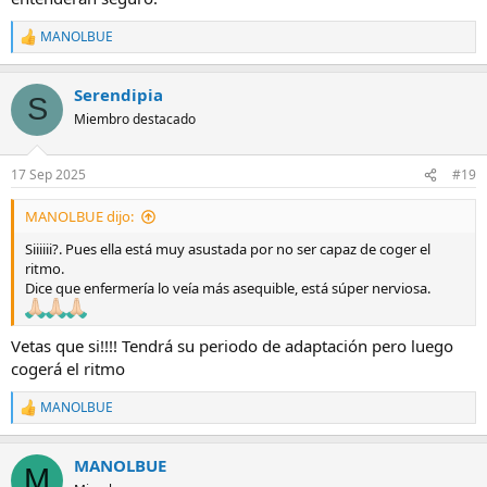
MANOLBUE
R
e
a
Serendipia
c
S
c
Miembro destacado
i
o
n
17 Sep 2025
#19
e
s
MANOLBUE dijo:
:
Siiiiii?. Pues ella está muy asustada por no ser capaz de coger el
ritmo.
Dice que enfermería lo veía más asequible, está súper nerviosa.
Vetas que si!!!! Tendrá su periodo de adaptación pero luego
cogerá el ritmo
MANOLBUE
R
e
a
MANOLBUE
c
M
c