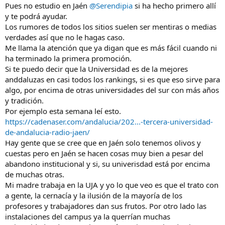
- Me he enterado que no se hacen prácticas con cadáveres, ¿es
Pues no estudio en Jaén
@Serendipia
si ha hecho primero allí
cierto?
y te podrá ayudar.
- También hay muchos rumores de que medicina en Jaén,
Los rumores de todos los sitios suelen ser mentiras o medias
comparándola con otras unis, es más fácil. Son rumores, pero me
verdades así que no le hagas caso.
gustaría saber vuestra opinión al respecto y sobre la calidad de la
Me llama la atención que ya digan que es más fácil cuando ni
docencia.
ha terminado la primera promoción.
Muchas gracias de antemano y espero vuestras respuestas.
Si te puedo decir que la Universidad es de la mejores
anddaluzas en casi todos los rankings, si es que eso sirve para
algo, por encima de otras universidades del sur con más años
y tradición.
Por ejemplo esta semana leí esto.
https://cadenaser.com/andalucia/202...-tercera-universidad-
de-andalucia-radio-jaen/
Hay gente que se cree que en Jaén solo tenemos olivos y
cuestas pero en Jaén se hacen cosas muy bien a pesar del
abandono institucional y si, su univerisdad está por encima
de muchas otras.
Mi madre trabaja en la UJA y yo lo que veo es que el trato con
a gente, la cernacía y la ilusión de la mayoría de los
profesores y trabajadores dan sus frutos. Por otro lado las
instalaciones del campus ya la querrían muchas