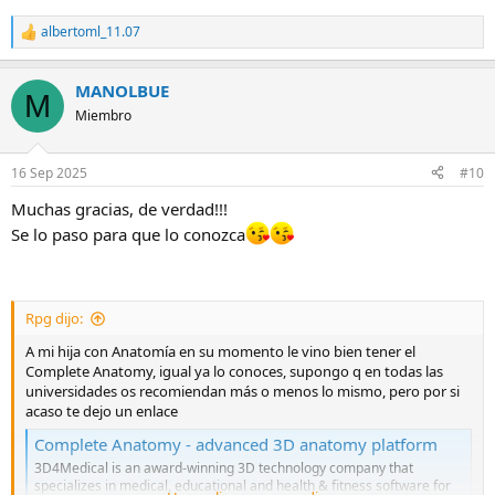
Si necesita cualquier cosa, que me hable y pregunte sin problema.
albertoml_11.07
R
Suerte.
e
a
MANOLBUE
c
M
c
Miembro
i
o
n
16 Sep 2025
#10
e
s
Muchas gracias, de verdad!!!
:
Se lo paso para que lo conozca
Rpg dijo:
A mi hija con Anatomía en su momento le vino bien tener el
Complete Anatomy, igual ya lo conoces, supongo q en todas las
universidades os recomiendan más o menos lo mismo, pero por si
acaso te dejo un enlace
Complete Anatomy - advanced 3D anatomy platform
3D4Medical is an award-winning 3D technology company that
specializes in medical, educational and health & fitness software for