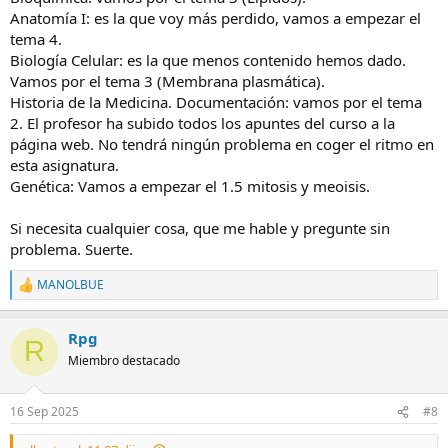
Anatomía I: es la que voy más perdido, vamos a empezar el
pero que internamente se esfuerza para que los alumnos tengan
todo lo necesario. Este año hubo manifestaciones con el rector a la
tema 4.
cabeza y decanos para que la Junta pagará lo prometido a la
Biología Celular: es la que menos contenido hemos dado.
universidad.
Vamos por el tema 3 (Membrana plasmática).
En fin no se que más puedo contarte para lo que necesites aquí
Historia de la Medicina. Documentación: vamos por el tema
estoy yo o mi madre
que esta al día de todo para
2. El profesor ha subido todos los apuntes del curso a la
poder ayudar en el foro. Estamos muy agradecidos a este espacio
página web. No tendrá ningún problema en coger el ritmo en
pq en su día nos ayudo mucho.
Por cierto este año me voy a Jaén a la primera fiesta universitaria
esta asignatura.
que es el 11 de septiembre y en la UGR aún no hemos empezado. Y
Genética: Vamos a empezar el 1.5 mitosis y meoisis.
luego a la feria de San Lucas, que el año pasado me encantó y eso
que solo llevaba 5 días en la ciudad
Si necesita cualquier cosa, que me hable y pregunte sin
Bueno espero que te vaya muy bien allí. Mucha suerte!!!!
problema. Suerte.
MANOLBUE
R
e
a
Rpg
c
R
c
Miembro destacado
i
o
n
16 Sep 2025
#8
e
s