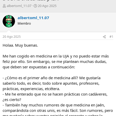
A
F
albertoml_11.07
20 Ago 2025
u
e
t
c
albertoml_11.07
o
h
Miembro
r
a
d
e
20 Ago 2025
#1
i
n
Holaa. Muy buenas.
i
c
Me han cogido en medicina en la UJA y no puedo estar más
i
feliz por ello. Sin embargo, se me plantean muchas dudas,
o
que deben ser expuestas a continuación:
- ¿Cómo es el primer año de medicina allí? Me gustaría
saberlo todo, es decir, todo sobre apuntes, profesores,
prácticas, experiencias, etcétera.
- Me he enterado que no se hacen prácticas con cadáveres,
¿es cierto?
- También hay muchos rumores de que medicina en Jaén,
comparándola con otras unis, es más fácil. Son rumores, pero
me gustaría saber vuestra opinión al respecto y sobre la