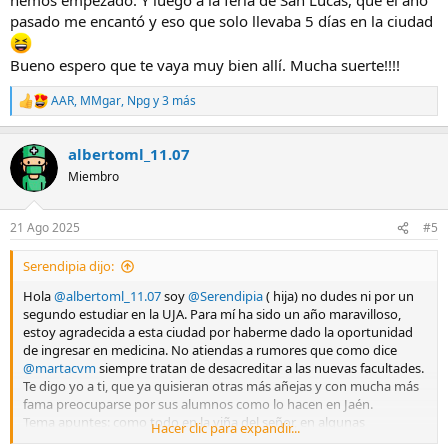
pasado me encantó y eso que solo llevaba 5 días en la ciudad
Bueno espero que te vaya muy bien allí. Mucha suerte!!!!
AAR
,
MMgar
,
Npg
y 3 más
R
e
a
albertoml_11.07
c
c
Miembro
i
o
n
21 Ago 2025
#5
e
s
Serendipia dijo:
:
Hola
@albertoml_11.07
soy
@Serendipia
( hija) no dudes ni por un
segundo estudiar en la UJA. Para mí ha sido un año maravilloso,
estoy agradecida a esta ciudad por haberme dado la oportunidad
de ingresar en medicina. No atiendas a rumores que como dice
@martacvm
siempre tratan de desacreditar a las nuevas facultades.
Te digo yo a ti, que ya quisieran otras más añejas y con mucha más
fama preocuparse por sus alumnos como lo hacen en Jaén.
Tema apuntes: como todo en la viña del señor, en algunas
Hacer clic para expandir...
asignaturas te recomiendan libros, y a pesar de ello tendrás que