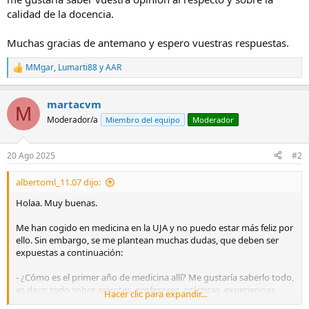
calidad de la docencia.
Muchas gracias de antemano y espero vuestras respuestas.
MMgar
,
Lumarti88
y
AAR
R
e
a
martacvm
c
M
c
Moderador/a
Miembro del equipo
Moderador
i
o
n
20 Ago 2025
#2
e
s
albertoml_11.07 dijo:
:
Holaa. Muy buenas.
Me han cogido en medicina en la UJA y no puedo estar más feliz por
ello. Sin embargo, se me plantean muchas dudas, que deben ser
expuestas a continuación:
- ¿Cómo es el primer año de medicina allí? Me gustaría saberlo todo,
es decir, todo sobre apuntes, profesores, prácticas, experiencias,
Hacer clic para expandir...
etcétera.