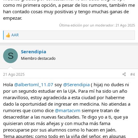
https://cadenaser.com/andalucia/202...-tercera-universidad-de-
como mi primera opción, a pesar de los rumores, también me
andalucia-radio-jaen/
han contado cosas muy positivas y tengo muchas ganas de
Hay gente que se cree que en Jaén solo tenemos olivos y cuestas
empezar.
pero en Jaén se hacen cosas muy bien a pesar del abandono
institucional y si, su univerisdad está por encima de muchas otras.
Última edición por un moderador:
21 Ago 2025
Mi madre trabaja en la UJA y yo lo que veo es que el trato con a
AAR
gente, la cernacía y la ilusión de la mayoría de los profesores y
R
trabajadores dan sus frutos. Por otro lado las instalaciones del
e
a
campus ya la querrían muchas universidades de renombre. Están
Serendipia
c
mejor que las de alguna privada
S
c
Miembro destacado
i
o
n
21 Ago 2025
#4
e
s
Hola
@albertoml_11.07
soy
@Serendipia
( hija) no dudes ni
:
por un segundo estudiar en la UJA. Para mí ha sido un año
maravilloso, estoy agradecida a esta ciudad por haberme
dado la oportunidad de ingresar en medicina. No atiendas a
rumores que como dice
@martacvm
siempre tratan de
desacreditar a las nuevas facultades. Te digo yo a ti, que ya
quisieran otras más añejas y con mucha más fama
preocuparse por sus alumnos como lo hacen en Jaén.
Tema apuntes: como todo en la viña del señor, en algunas