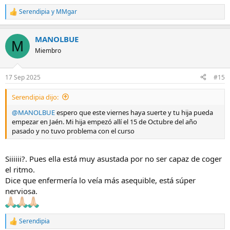
Serendipia
y
MMgar
R
e
a
MANOLBUE
c
M
c
Miembro
i
o
n
17 Sep 2025
#15
e
s
Serendipia dijo:
:
@MANOLBUE
espero que este viernes haya suerte y tu hija pueda
empezar en Jaén. Mi hija empezó allí el 15 de Octubre del año
pasado y no tuvo problema con el curso
Siiiiii?. Pues ella está muy asustada por no ser capaz de coger
el ritmo.
Dice que enfermería lo veía más asequible, está súper
nerviosa.
Serendipia
R