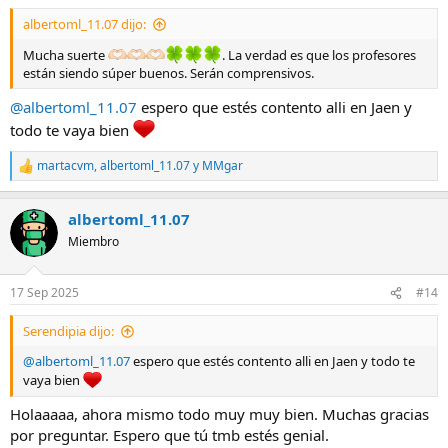
s
albertoml_11.07 dijo:
:
Mucha suerte
. La verdad es que los profesores
están siendo súper buenos. Serán comprensivos.
@albertoml_11.07
espero que estés contento alli en Jaen y
todo te vaya bien
martacvm
,
albertoml_11.07
y
MMgar
R
e
a
albertoml_11.07
c
c
Miembro
i
o
n
17 Sep 2025
#14
e
s
Serendipia dijo:
:
@albertoml_11.07
espero que estés contento alli en Jaen y todo te
vaya bien
Holaaaaa, ahora mismo todo muy muy bien. Muchas gracias
por preguntar. Espero que tú tmb estés genial.