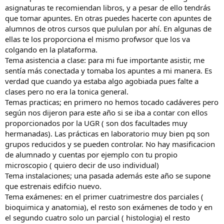
asignaturas te recomiendan libros, y a pesar de ello tendrás
que tomar apuntes. En otras puedes hacerte con apuntes de
alumnos de otros cursos que pululan por ahí. En algunas de
ellas te los proporciona el mismo profwsor que los va
colgando en la plataforma.
Tema asistencia a clase: para mi fue importante asistir, me
sentía más conectada y tomaba los apuntes a mi manera. Es
verdad que cuando ya estaba algo agobiada pues falte a
clases pero no era la tonica general.
Temas practicas; en primero no hemos tocado cadáveres pero
según nos dijeron para este año si se iba a contar con ellos
proporcionados por la UGR ( son dos facultades muy
hermanadas). Las prácticas en laboratorio muy bien pq son
grupos reducidos y se pueden controlar. No hay masificacion
de alumnado y cuentas por ejemplo con tu propio
microscopio ( quiero decir de uso individual)
Tema instalaciones; una pasada además este año se supone
que estrenais edifcio nuevo.
Tema exámenes: en el primer cuatrimestre dos parciales (
bioquimica y anatomia), el resto son exámenes de todo y en
el segundo cuatro solo un parcial ( histologia) el resto