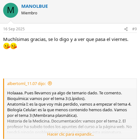
a
MANOLBUE
c
M
c
Miembro
i
o
n
16 Sep 2025
#9
e
s
Muchísimas gracias, se lo digo y a ver que pasa el viernes.
:
albertoml_11.07 dijo:
Holaaaa. Pues llevamos ya algo de temario dado. Te comento.
Bioquímica: vamos por el tema 3 (Lípidos).
Anatomía I: es la que voy más perdido, vamos a empezar el tema 4.
Biología Celular: es la que menos contenido hemos dado. Vamos
por el tema 3 (Membrana plasmática).
Historia de la Medicina. Documentación: vamos por el tema 2. El
profesor ha subido todos los apuntes del curso a la página web. No
tendrá ningún problema en coger el ritmo en esta asignatura.
Hacer clic para expandir...
Genética: Vamos a empezar el 1.5 mitosis y meoisis.