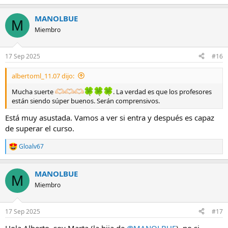
e
a
MANOLBUE
c
M
c
Miembro
i
o
n
17 Sep 2025
#16
e
s
albertoml_11.07 dijo:
:
Mucha suerte
. La verdad es que los profesores
están siendo súper buenos. Serán comprensivos.
Está muy asustada. Vamos a ver si entra y después es capaz
de superar el curso.
Gloalv67
R
e
a
MANOLBUE
c
M
c
Miembro
i
o
n
17 Sep 2025
#17
e
s
Hola Alberto, soy Marta (la hija de
@MANOLBUE
), no si