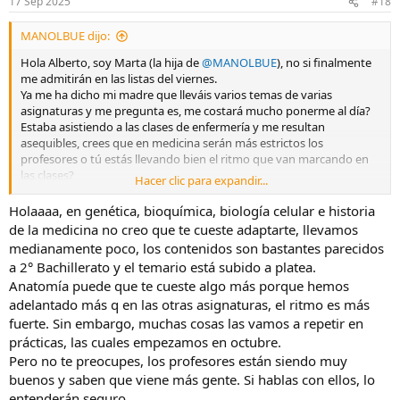
17 Sep 2025
#18
MANOLBUE dijo:
Hola Alberto, soy Marta (la hija de
@MANOLBUE
), no si finalmente
me admitirán en las listas del viernes.
Ya me ha dicho mi madre que lleváis varios temas de varias
asignaturas y me pregunta es, me costará mucho ponerme al día?
Estaba asistiendo a las clases de enfermería y me resultan
asequibles, crees que en medicina serán más estrictos los
profesores o tú estás llevando bien el ritmo que van marcando en
las clases?
Hacer clic para expandir...
Muchas gracias y seguimos en contacto
Holaaaa, en genética, bioquímica, biología celular e historia
de la medicina no creo que te cueste adaptarte, llevamos
medianamente poco, los contenidos son bastantes parecidos
a 2° Bachillerato y el temario está subido a platea.
Anatomía puede que te cueste algo más porque hemos
adelantado más q en las otras asignaturas, el ritmo es más
fuerte. Sin embargo, muchas cosas las vamos a repetir en
prácticas, las cuales empezamos en octubre.
Pero no te preocupes, los profesores están siendo muy
buenos y saben que viene más gente. Si hablas con ellos, lo
entenderán seguro.