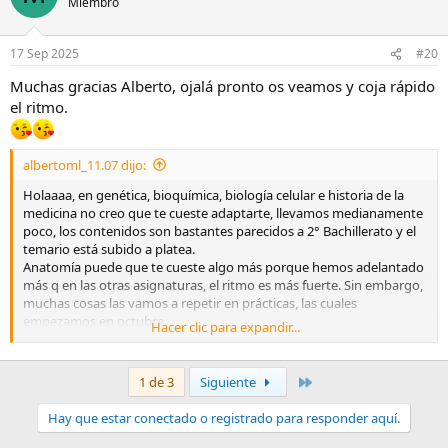
Miembro
i
o
n
17 Sep 2025
#20
e
s
Muchas gracias Alberto, ojalá pronto os veamos y coja rápido
:
el ritmo.
albertoml_11.07 dijo:
Holaaaa, en genética, bioquímica, biología celular e historia de la
medicina no creo que te cueste adaptarte, llevamos medianamente
poco, los contenidos son bastantes parecidos a 2° Bachillerato y el
temario está subido a platea.
Anatomía puede que te cueste algo más porque hemos adelantado
más q en las otras asignaturas, el ritmo es más fuerte. Sin embargo,
muchas cosas las vamos a repetir en prácticas, las cuales
empezamos en octubre.
Hacer clic para expandir...
Pero no te preocupes, los profesores están siendo muy buenos y
saben que viene más gente. Si hablas con ellos, lo entenderán
seguro.
Último
1 de 3
Siguiente
Hay que estar conectado o registrado para responder aquí.