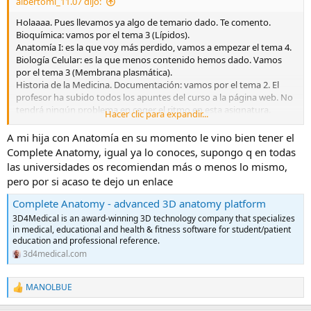
albertoml_11.07 dijo:
:
Holaaaa. Pues llevamos ya algo de temario dado. Te comento.
Bioquímica: vamos por el tema 3 (Lípidos).
Anatomía I: es la que voy más perdido, vamos a empezar el tema 4.
Biología Celular: es la que menos contenido hemos dado. Vamos
por el tema 3 (Membrana plasmática).
Historia de la Medicina. Documentación: vamos por el tema 2. El
profesor ha subido todos los apuntes del curso a la página web. No
tendrá ningún problema en coger el ritmo en esta asignatura.
Hacer clic para expandir...
Genética: Vamos a empezar el 1.5 mitosis y meoisis.
A mi hija con Anatomía en su momento le vino bien tener el
Si necesita cualquier cosa, que me hable y pregunte sin problema.
Complete Anatomy, igual ya lo conoces, supongo q en todas
Suerte.
las universidades os recomiendan más o menos lo mismo,
pero por si acaso te dejo un enlace
Complete Anatomy - advanced 3D anatomy platform
3D4Medical is an award-winning 3D technology company that specializes
in medical, educational and health & fitness software for student/patient
education and professional reference.
3d4medical.com
MANOLBUE
R
e