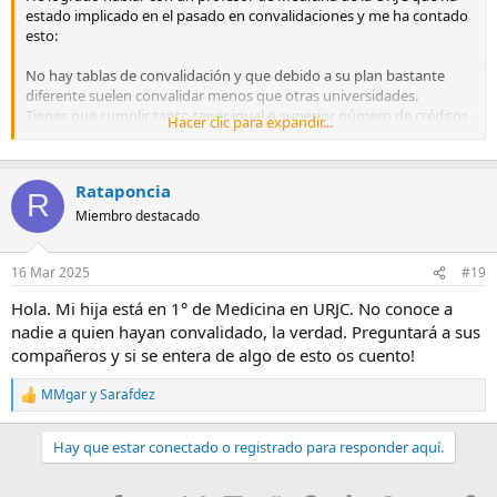
estado implicado en el pasado en convalidaciones y me ha contado
esto:
No hay tablas de convalidación y que debido a su plan bastante
diferente suelen convalidar menos que otras universidades.
Tienes que cumplir tanto tener igual o superior número de créditos
Hacer clic para expandir...
como que se cubran "adecuadamente" todos los contenidos de la
asignatura equivalente de la URJC y parece que no son muy
flexibles.
Rataponcia
Y todo eso lo juzga una comisión de convalidaciones con posible
R
opinión de los profesores de la asignatura (y parece que hay
Miembro destacado
algunos profes "talibanes" que no están muy por facilitar el
proceso).
16 Mar 2025
#19
Vamos que tienes tu que intentar hacer esas correspondencias
Hola. Mi hija está en 1° de Medicina en URJC. No conoce a
entre tus asignaturas aprobadas y las de la URJC y justificarlas bien
nadie a quien hayan convalidado, la verdad. Preguntará a sus
para que las tengan en cuenta.
compañeros y si se entera de algo de esto os cuento!
Mi hija actualmente descarta venirse de Santiago por que parece
que tendría que repetir una gran parte de primero (mientras que en
MMgar
y
Sarafdez
R
la Autónoma le convalidarían 27 créditos y le darían 6 créditos mas
e
de libre elección por tener un C1 de inglés).
a
Hay que estar conectado o registrado para responder aquí.
c
c
i