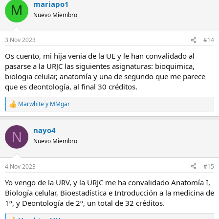
mariapo1
c
M
c
Nuevo Miembro
i
o
n
3 Nov 2023
#14
e
s
Os cuento, mi hija venia de la UE y le han convalidado al
:
pasarse a la URJC las siguientes asignaturas: bioquimica,
biologia celular, anatomía y una de segundo que me parece
que es deontología, al final 30 créditos.
Marwhite
y
MMgar
R
e
a
nayo4
c
N
c
Nuevo Miembro
i
o
n
4 Nov 2023
#15
e
s
Yo vengo de la URV, y la URJC me ha convalidado Anatomía I,
:
Biología celular, Bioestadística e Introducción a la medicina de
1º, y Deontología de 2º, un total de 32 créditos.