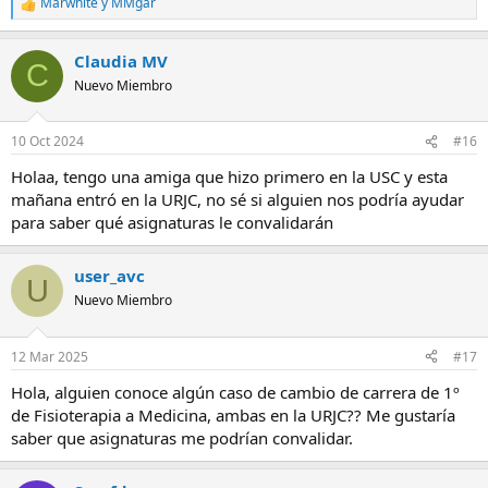
Marwhite
y
MMgar
R
e
a
Claudia MV
c
C
c
Nuevo Miembro
i
o
n
10 Oct 2024
#16
e
s
Holaa, tengo una amiga que hizo primero en la USC y esta
:
mañana entró en la URJC, no sé si alguien nos podría ayudar
para saber qué asignaturas le convalidarán
user_avc
U
Nuevo Miembro
12 Mar 2025
#17
Hola, alguien conoce algún caso de cambio de carrera de 1º
de Fisioterapia a Medicina, ambas en la URJC?? Me gustaría
saber que asignaturas me podrían convalidar.