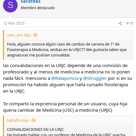
Sarafdez
S
Miembro destacado
12 Mar 2025
#18
user_avc dijo:
Hola, alguien conoce algún caso de cambio de carrera de 1º de
Fisioterapia a Medicina, ambas en la URJC?? Me gustaría saber que
asignaturas me podrían convalidar.
las convalidaciones en la URJC depende de una comisión de
profesorado y al menos de medicina a medicina no lo ponen
nada fácil. menciono a
@Rataponcia
y
@Struggler
por si en su
promoción ha habido alguien que halla cursado fisioterapia
en la URJC.
Te comparto la expriencia personal de un usuario, cuya hija
queria cambiar de Medicina (USC) a medicina (URJC)
baltafm dijo:
CONVALIDACIONES EN LA URJC
He logrado hablar con un profesor de Medicina de la URJC que ha