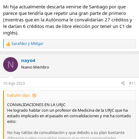
Mi hija actualmente descarta venirse de Santiago por que
parece que tendría que repetir una gran parte de primero
(mientras que en la Autónoma le convalidarían 27 créditos y
le darían 6 créditos mas de libre elección por tener un C1 de
inglés).
Sarafdez
y
MMgar
R
e
a
nayo4
c
N
c
Nuevo Miembro
i
o
n
10 Ago 2023
#11
e
s
baltafm dijo:
:
CONVALIDACIONES EN LA URJC
He logrado hablar con un profesor de Medicina de la URJC que ha
estado implicado en el pasado en convalidaciones y me ha contado
esto:
No hay tablas de convalidación y que debido a su plan bastante
diferente suelen convalidar menos que otras universidades.