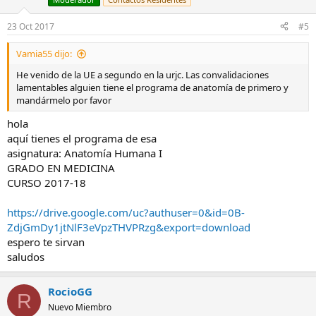
23 Oct 2017
#5
Vamia55 dijo:
He venido de la UE a segundo en la urjc. Las convalidaciones
lamentables alguien tiene el programa de anatomía de primero y
mandármelo por favor
hola
aquí tienes el programa de esa
asignatura: Anatomía Humana I
GRADO EN MEDICINA
CURSO 2017-18
https://drive.google.com/uc?authuser=0&id=0B-
ZdjGmDy1jtNlF3eVpzTHVPRzg&export=download
espero te sirvan
saludos
RocioGG
R
Nuevo Miembro