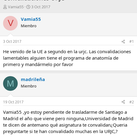
A
F
Vamia55
3 Oct 2017
u
e
t
c
Vamia55
V
o
h
Miembro
r
a
d
e
3 Oct 2017
#1
i
n
He venido de la UE a segundo en la urjc. Las convalidaciones
i
lamentables alguien tiene el programa de anatomía de
c
primero y mandármelo por favor
i
o
madrileña
M
Miembro
19 Oct 2017
#2
Vamia55 ,yo estoy pendiente de trasladarme de Santiago a
Madrid el año que viene pero ninguna,Universidad de Madrid
te dicen de antemano qué asignatura te convalidan¿Queria
preguntarte si te han convalidado muchas en la URJC,?