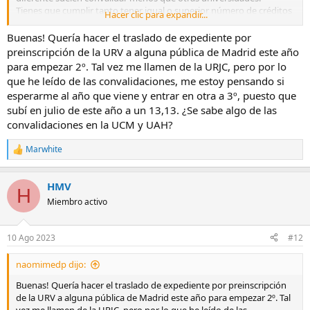
Tienes que cumplir tanto tener igual o superior número de créditos
Hacer clic para expandir...
como que se cubran "adecuadamente" todos los contenidos de la
asignatura equivalente de la URJC y parece que no son muy
Buenas! Quería hacer el traslado de expediente por
flexibles.
preinscripción de la URV a alguna pública de Madrid este año
Y todo eso lo juzga una comisión de convalidaciones con posible
para empezar 2º. Tal vez me llamen de la URJC, pero por lo
opinión de los profesores de la asignatura (y parece que hay
que he leído de las convalidaciones, me estoy pensando si
algunos profes "talibanes" que no están muy por facilitar el
esperarme al año que viene y entrar en otra a 3º, puesto que
proceso).
subí en julio de este año a un 13,13. ¿Se sabe algo de las
Vamos que tienes tu que intentar hacer esas correspondencias
convalidaciones en la UCM y UAH?
entre tus asignaturas aprobadas y las de la URJC y justificarlas bien
para que las tengan en cuenta.
Marwhite
R
e
Mi hija actualmente descarta venirse de Santiago por que parece
a
que tendría que repetir una gran parte de primero (mientras que en
HMV
c
H
la Autónoma le convalidarían 27 créditos y le darían 6 créditos mas
c
Miembro activo
i
de libre elección por tener un C1 de inglés).
o
n
10 Ago 2023
#12
e
s
naomimedp dijo:
:
Buenas! Quería hacer el traslado de expediente por preinscripción
de la URV a alguna pública de Madrid este año para empezar 2º. Tal
vez me llamen de la URJC, pero por lo que he leído de las