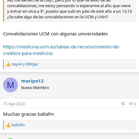
convalidaciones, me estoy pensando si esperarme al año que viene
y entrar en otra a 3º, puesto que subí en julio de este año a un 13,13.
¿Se sabe algo de las convalidaciones en la UCM y UAH?
Convalidaciones UCM con algunas universidades
https://medicina.ucm.es/tablas-de-reconocimiento-de-
creditos-para-medicina
nayo4
y
MMgar
R
e
a
maripo12
c
M
c
Nuevo Miembro
i
o
n
15 Ago 2023
#13
e
s
Muchas gracias baltafm
:
baltafm
R
e
a