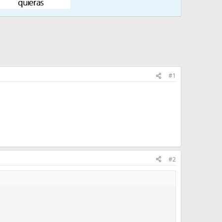
#1
#2