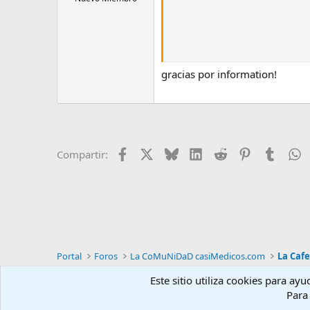
gracias por information!
El avance de las soluciones digi
que se adapten a sus necesidades 
solares, hoy en día es posible fin
solicitante. Aprovechar la tecnol
Facebook
X
Bluesky
LinkedIn
Reddit
Pinterest
Tumblr
W
Compartir:
Portal
Foros
La CoMuNiDaD casiMedicos.com
La Cafe
Este sitio utiliza cookies para ay
Español Tu
Para 