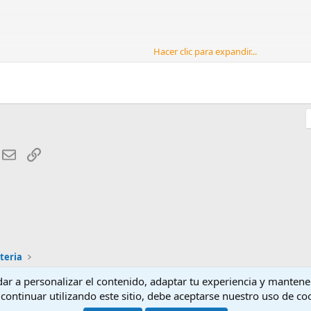
Hacer clic para expandir...
tales también ha llegado al mundo financiero. Plataformas como Finmatcher 
específicas, incluso para proyectos relacionados con eficiencia energética.
anciar estos planes de forma accesible.
Finmatcher
destaca por su claridad, rap
ogía para mejorar tanto el consumo energético como las finanzas personale
hatsApp
E-mail
Enlace
teria
udar a personalizar el contenido, adaptar tu experiencia y mantene
Contactarnos
Té
continuar utilizando este sitio, debe aceptarse nuestro uso de co