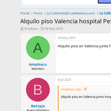
Portal
Foros
La CoMuNiDaD casiMedicos.com
La Cafe
Alquilo piso Valencia hospital Pe
A
F
Ampbacu
28 May 2025
u
e
t
c
28 May 2025
o
h
A
Alquilo piso en Valencia junto 
r
a
d
e
i
Ampbacu
n
i
Miembro
c
i
8 Jul 2025
o
B
Ampbacu dijo:
Alquilo piso en Valencia junto hos
BettyJo
Nuevo Miembro