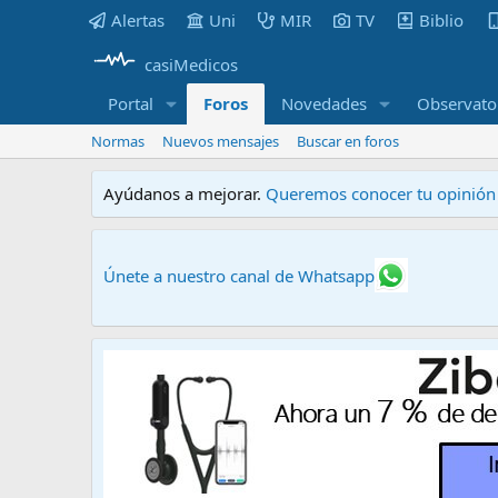
Alertas
Uni
MIR
TV
Biblio
casiMedicos
Portal
Foros
Novedades
Observato
Normas
Nuevos mensajes
Buscar en foros
Ayúdanos a mejorar.
Queremos conocer tu opinión s
Únete a nuestro canal de Whatsapp