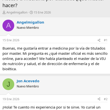
hacer?
A
F
Angelmigallon
15 Ene 2026
u
e
t
c
Angelmigallon
A
o
h
Nuevo Miembro
r
a
d
e
15 Ene 2026
#1
i
n
Buenas, me gustaría entrar a medicina por la vía de titulados
i
por master. Mi pregunta es ¿qué master oficial es más sencillo
c
online, para acceder? Me había planteado el master de la VIU
i
de nutrición y salud, el de dirección de enfermería y el de
o
bioética.
Jon Acevedo
J
Nuevo Miembro
19 Ene 2026
#2
¡Hola! Te cuento mi experiencia por si te sirve. Yo cursé un