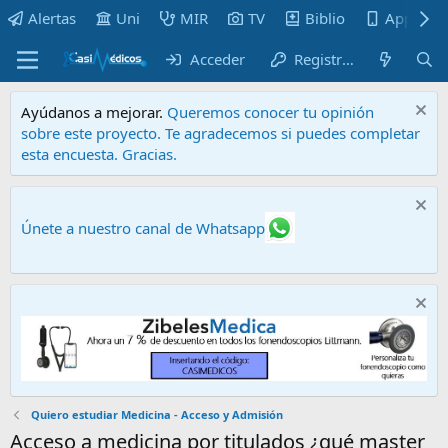
Alertas
Uni
MIR
TV
Biblio
Apps
Acceder
Registrarse
Ayúdanos a mejorar.
Queremos conocer tu opinión
sobre este proyecto. Te agradecemos si puedes completar
esta encuesta. Gracias.
Únete a nuestro canal de Whatsapp
Quiero estudiar Medicina - Acceso y Admisión
Acceso a medicina por titulados ¿qué master