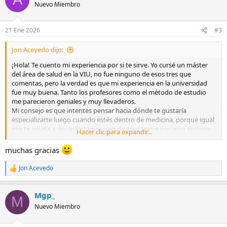
c
Nuevo Miembro
i
o
n
21 Ene 2026
#3
e
s
Jon Acevedo dijo:
:
¡Hola! Te cuento mi experiencia por si te sirve. Yo cursé un máster
del área de salud en la VIU, no fue ninguno de esos tres que
comentas, pero la verdad es que mi experiencia en la universidad
fue muy buena. Tanto los profesores como el método de estudio
me parecieron geniales y muy llevaderos.
Mi consejo es que intentes pensar hacia dónde te gustaría
especializarte luego cuando estés dentro de medicina, porque igual
eso te ayuda a decantarte por uno de esos tres o por otro distinto.
Hacer clic para expandir...
De todas formas, si no lo tienes claro, lo mejor que puedes hacer es
consultar los 3 programas en la web de la VIU y mirar bien las
muchas gracias
asignaturas de cada uno. Solicita información del que más te guste
o te cuadre, porque luego te llama un asesor y te lo explica todo
Jon Acevedo
R
súper bien. Incluso ese mismo asesor te podrá ayudar a elegir el
e
máster más adecuado para ti o decirte cuál te puede suponer
a
menos esfuerzo para sacártelo con nota y entrar a medicina.
Mgp_
c
M
¡Mucha suerte! Siento no poder ayudarte más.
c
Nuevo Miembro
i
o