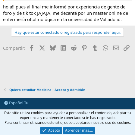
hola!! pues al final me informé por experiencia de gente del
foro y de tik tok JAJAJA, me decanté por un master online de
enfermería oftalmológica en la universidad de Valladolid.
Hay que estar conectado o registrado para responder aquí.
Facebook
X
Bluesky
LinkedIn
Reddit
Pinterest
Tumblr
WhatsApp
E-mail
En
Compartir:
Quiero estudiar Medicina - Acceso y Admisión
Español Tu
Contactarnos
Términos y reglas
Política de privacidad
Ayuda
Este sitio utiliza cookies para ayudar a personalizar el contenido, adaptar tu
Portal
R
experiencia y mantenerte conectado si te has registrado.
S
Para continuar utilizando este sitio, debe aceptarse nuestro uso de cookies.
S
®
Community platform by XenForo
© 2010-2026 XenForo Ltd.
Acepto
Aprender más.…
casimedicos.com
.