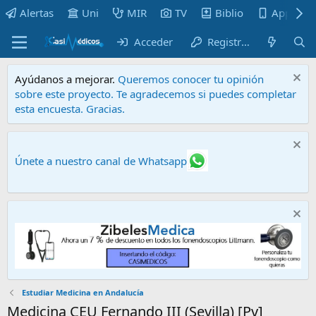
Alertas
Uni
MIR
TV
Biblio
Apps
Acceder
Registrarse
Ayúdanos a mejorar.
Queremos conocer tu opinión
sobre este proyecto. Te agradecemos si puedes completar
esta encuesta. Gracias.
Únete a nuestro canal de Whatsapp
Estudiar Medicina en Andalucía
Medicina CEU Fernando III (Sevilla) [Pv]